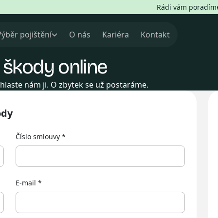
Rádi vám poradíme 
Výběr pojištění
O nás
Kariéra
Kontakt
 škody online
hlaste nám ji. O zbytek se už postaráme.
ody
Číslo smlouvy
E-mail